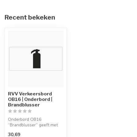
Recent bekeken
RVV Verkeersbord
OB16 | Onderbord |
Brandblusser
Onderbord OB16
“Brandblusser” geeft met
een pictogram aan van een
30,69
brandblusser.