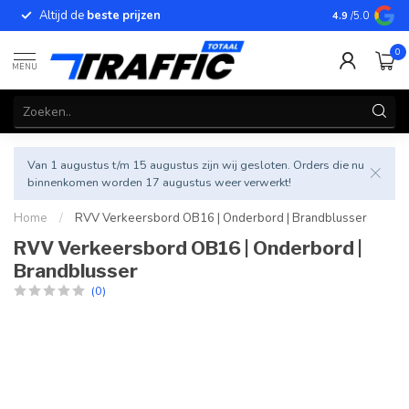
Altijd de
beste prijzen
Betrouwbar
4.9
/5.0
0
MENU
Van 1 augustus t/m 15 augustus zijn wij gesloten. Orders die nu
binnenkomen worden 17 augustus weer verwerkt!
Home
/
RVV Verkeersbord OB16 | Onderbord | Brandblusser
RVV Verkeersbord OB16 | Onderbord |
Brandblusser
(0)