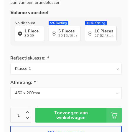
aan van een brandblusser.
Volume voordeel
No discount
5%
Korting
10%
Korting
1 Piece
5 Pieces
10 Pieces
30,69
29,16
/ Stuk
27,62
/ Stuk
Reflectieklasse:
*
Afmeting:
*
Toevoegen aan
winkelwagen