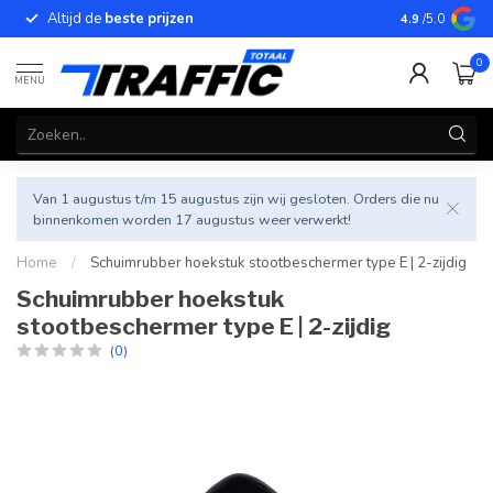
Altijd de
beste prijzen
Betrouwbar
4.9
/5.0
0
MENU
Van 1 augustus t/m 15 augustus zijn wij gesloten. Orders die nu
binnenkomen worden 17 augustus weer verwerkt!
Home
/
Schuimrubber hoekstuk stootbeschermer type E | 2-zijdig
Schuimrubber hoekstuk
stootbeschermer type E | 2-zijdig
(0)