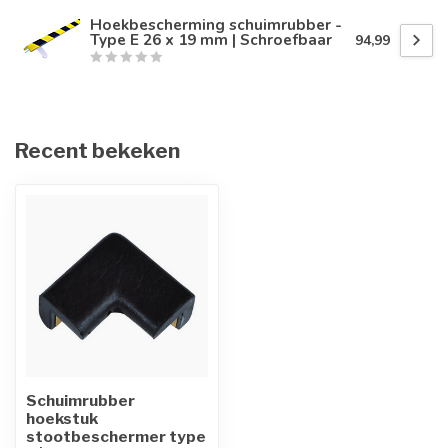
Hoekbescherming schuimrubber -
Type E 26 x 19 mm | Schroefbaar
94,99
Recent bekeken
Schuimrubber
hoekstuk
stootbeschermer type