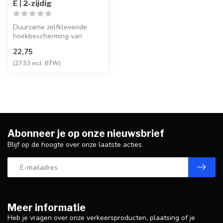
E | 2-zijdig
Duurzame zelfklevende
hoekbescherming van
polyurethaanschuim,
22,75
slijtbestendig en ...
(27,53 incl. BTW)
Abonneer je op onze nieuwsbrief
Blijf op de hoogte over onze laatste acties
Meer informatie
Heb je vragen over onze verkeersproducten, plaatsing of je