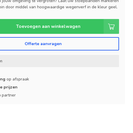
 in jouw omgeving te vergroten? Laat uw stoepbanden markeren
ein door middel van hoogwaardige wegenverf in de kleur geel.
Toevoegen aan winkelwagen
Offerte aanvragen
en
ing
op afspraak
e prijzen
e
partner