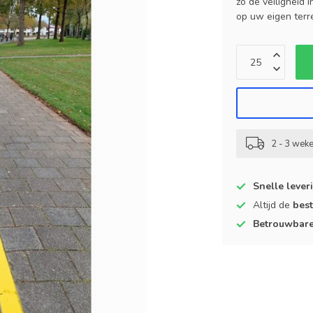
zo de veiligheid
op uw eigen terr
2 - 3 wek
Snelle lever
Altijd de
best
Betrouwbar