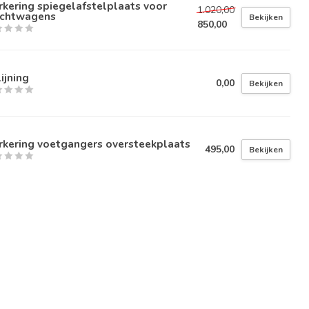
kering spiegelafstelplaats voor
1.020,00
achtwagens
Bekijken
850,00
ijning
0,00
Bekijken
rkering voetgangers oversteekplaats
495,00
Bekijken