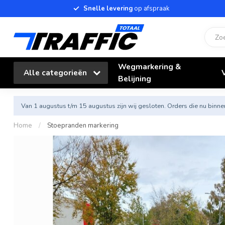
Snelle levering
op afspraak
Wegmarkering &
Alle categorieën
Belijning
Van 1 augustus t/m 15 augustus zijn wij gesloten. Orders die nu bi
Home
/
Stoepranden markering