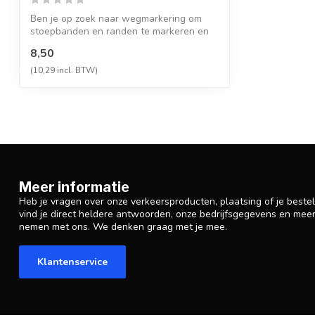
Ben je op zoek naar wegmarkering om
stoepbanden en randen te markeren en
zo de v...
8,50
(10,29 incl. BTW)
Meer informatie
Heb je vragen over onze verkeersproducten, plaatsing of je beste
vind je direct heldere antwoorden, onze bedrijfsgegevens en mee
nemen met ons. We denken graag met je mee.
Klantenservice