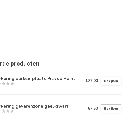
rde producten
kering parkeerplaats Pick up Point
177,00
Bekijken
rkering gevarenzone geel-zwart
67,50
Bekijken