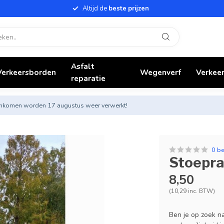
Altijd de
beste prijzen
Asfalt
Verkeersborden
Wegenverf
Verkeer
reparatie
nnenkomen worden 17 augustus weer verwerkt!
0 b
Stoepra
8,50
(10,29 inc. BTW)
Ben je op zoek 