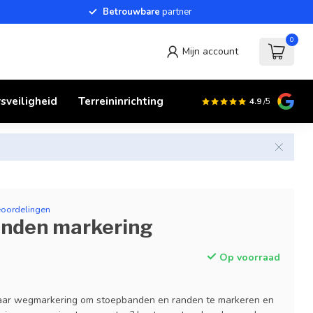
Betrouwbare
partner
0
Mijn account
sveiligheid
Terreininrichting
4.9
/5
eoordelingen
nden markering
Op voorraad
naar wegmarkering om stoepbanden en randen te markeren en