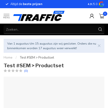
Altijd de
beste prijzen
Betrouwbar
4.9
/5.0
0
MENU
Van 1 augustus t/m 15 augustus zijn wij gesloten. Orders die nu
binnenkomen worden 17 augustus weer verwerkt!
Home
/
Test #SEM > Productset
Test #SEM > Productset
(0)