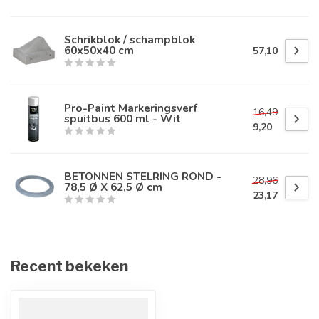
Schrikblok / schampblok
60x50x40 cm
57,10
Pro-Paint Markeringsverf
16,49
spuitbus 600 ml - Wit
9,20
BETONNEN STELRING ROND -
28,96
78,5 Ø X 62,5 Ø cm
23,17
Recent bekeken