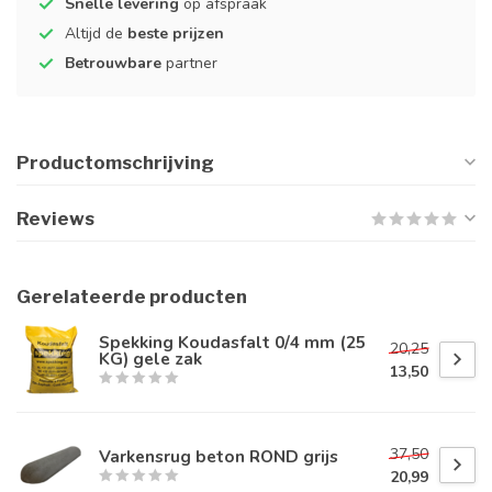
Snelle levering
op afspraak
Altijd de
beste prijzen
Betrouwbare
partner
Productomschrijving
Reviews
Gerelateerde producten
Spekking Koudasfalt 0/4 mm (25
20,25
KG) gele zak
13,50
37,50
Varkensrug beton ROND grijs
20,99