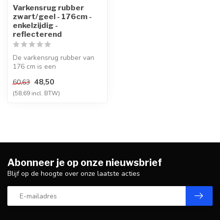
Varkensrug rubber
zwart/geel - 176cm -
enkelzijdig -
reflecterend
De varkensrug rubber van
176 cm is een
hoogwaardige oplossing
48,50
60,63
voor parkeermogeli...
(58,69 incl. BTW)
Abonneer je op onze nieuwsbrief
Blijf op de hoogte over onze laatste acties