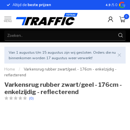
Altijd de
beste prijzen
Betrouwbar
4.9
/5.0
0
MENU
Van 1 augustus t/m 15 augustus zijn wij gesloten. Orders die nu
binnenkomen worden 17 augustus weer verwerkt!
Home
/
Varkensrug rubber zwart/geel - 176cm - enkelzijdig -
reflecterend
Varkensrug rubber zwart/geel - 176cm -
enkelzijdig - reflecterend
(0)