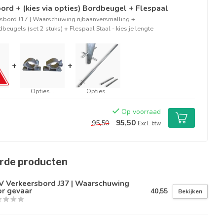
ord + (kies via opties) Bordbeugel + Flespaal
sbord J17 | Waarschuwing rijbaanversmalling
+
beugels (set 2 stuks)
+
Flespaal Staal - kies je lengte
+
+
Opties...
Opties...
Op voorraad
95,50
95,50
Excl. btw
rde producten
V Verkeersbord J37 | Waarschuwing
or gevaar
40,55
Bekijken