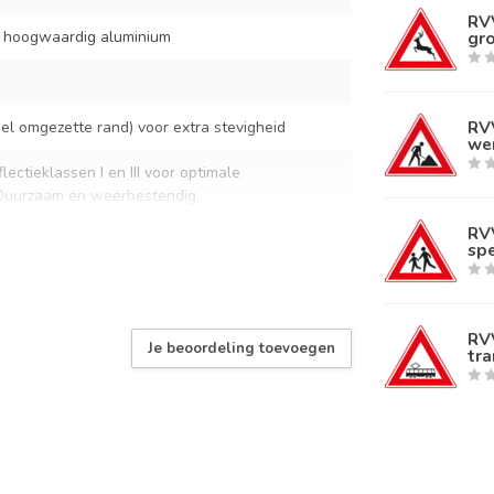
RV
t hoogwaardig aluminium
gro
RV
l omgezette rand) voor extra stevigheid
wer
lectieklassen I en III voor optimale
 Duurzaam en weerbestendig.
RV
standaard verkeersbordbeugels
sp
rmaal buitengebruik
 RVV verkeersborden volgens NEN-EN 12899-1
RV
Je beoordeling toevoegen
tra