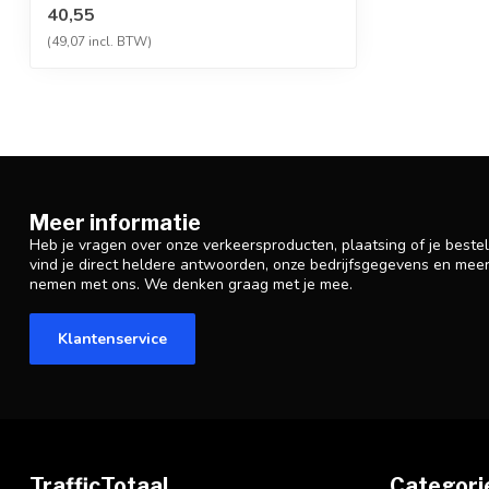
hoogwaa...
40,55
(49,07 incl. BTW)
Meer informatie
Heb je vragen over onze verkeersproducten, plaatsing of je beste
vind je direct heldere antwoorden, onze bedrijfsgegevens en mee
nemen met ons. We denken graag met je mee.
Klantenservice
TrafficTotaal
Categori