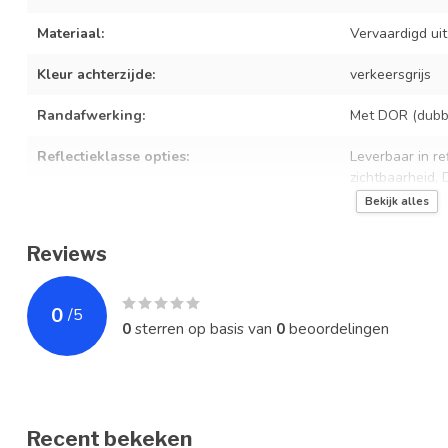
Materiaal:
Vervaardigd ui
Kleur achterzijde:
verkeersgrijs
Randafwerking:
Met DOR (dubbe
Reflectieklasse opties:
Leverbaar in ref
zichtbaarheid.
Bekijk alles
Bevestiging:
Geschikt voor 
Reviews
Levensduur:
10+ jaar bij no
Norm
Professionele
0
/
5
0
sterren op basis van
0
beoordelingen
Recent bekeken