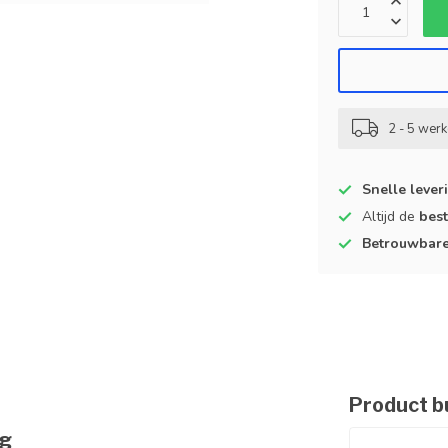
2 - 5 wer
Snelle lever
Altijd de
best
Betrouwbar
Product b
ng