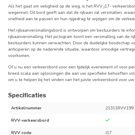
Als het gaat om veiligheid op de weg, is het RVV j17- verkeersb
wegennet. Dit bord geeft aan dat de rijbaan zal versmallen, w
snelheid aan te passen en hun rijgedrag te wijzigen om de verkee
Het rijbaanversmallingsbord is ontworpen om bestuurders te in
rijbaanversmalling. Het pictogram toont een versmalling van de ri
bestuurders kunnen verwachten. Door de duidelijke boodschap va
anticiperen op de naderende situatie, waardoor onnodige vertr
voorkomen.
Of u nu een verkeersbord voor een tijdelijk evenement of voor per
breed scala aan oplossingen die aan uw specifieke behoeften vol
om u te helpen bij het vinden van het juiste verkeersbord voor uw
Specificaties
Artikelnummer
21311RVV199
RVV-verkeersbord
RVV code
J17