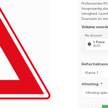
Professionele RV
hoogwaardig alu
stevigheid. Leverb
Duurzaam en wee
Volume voord
No discount
1 Piece
40,55
Reflectieklass
Afmeting:
*