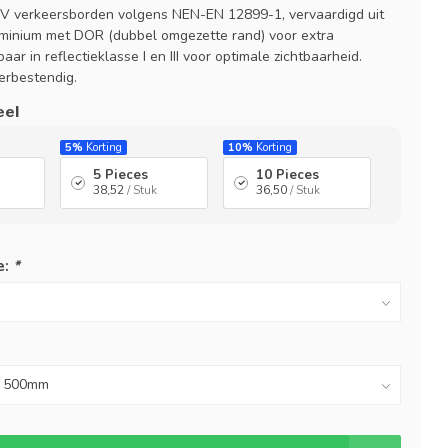
V verkeersborden volgens NEN-EN 12899-1, vervaardigd uit
minium met DOR (dubbel omgezette rand) voor extra
aar in reflectieklasse I en III voor optimale zichtbaarheid.
rbestendig.
eel
5%
Korting
10%
Korting
5 Pieces
10 Pieces
38,52
/ Stuk
36,50
/ Stuk
e:
*