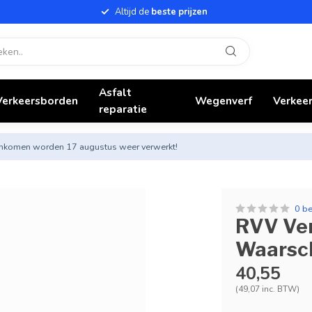
Altijd de
beste prijzen
Asfalt
Verkeersborden
Wegenverf
Verkeer
reparatie
nnenkomen worden 17 augustus weer verwerkt!
0 b
RVV Ver
Waarsch
40,55
(49,07 inc. BTW)