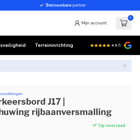
Betrouwbare
partner
0
Mijn account
sveiligheid
Terreininrichting
4.9
/5
eoordelingen
keersbord J17 |
uwing rijbaanversmalling
Op voorraad