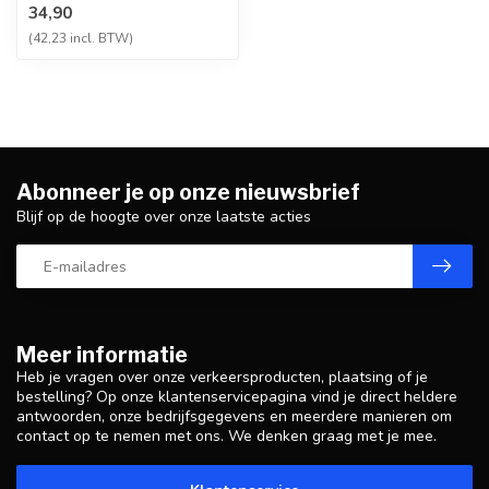
34,90
een tracto...
(42,23 incl. BTW)
Abonneer je op onze nieuwsbrief
Blijf op de hoogte over onze laatste acties
Meer informatie
Heb je vragen over onze verkeersproducten, plaatsing of je
bestelling? Op onze klantenservicepagina vind je direct heldere
antwoorden, onze bedrijfsgegevens en meerdere manieren om
contact op te nemen met ons. We denken graag met je mee.