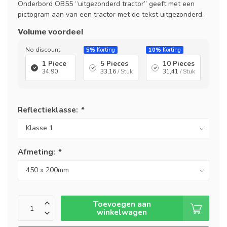
Onderbord OB55 “uitgezonderd tractor” geeft met een
pictogram aan van een tractor met de tekst uitgezonderd.
Volume voordeel
No discount
5%
Korting
10%
Korting
1 Piece
5 Pieces
10 Pieces
34,90
33,16
/ Stuk
31,41
/ Stuk
Reflectieklasse:
*
Afmeting:
*
Toevoegen aan
winkelwagen