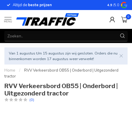
Altijd de
beste prijzen
Betrouwbar
4.9
/5.0
0
MENU
Van 1 augustus t/m 15 augustus zijn wij gesloten. Orders die nu
binnenkomen worden 17 augustus weer verwerkt!
Home
/
RVV Verkeersbord OB55 | Onderbord | Uitgezonderd
tractor
RVV Verkeersbord OB55 | Onderbord |
Uitgezonderd tractor
(0)