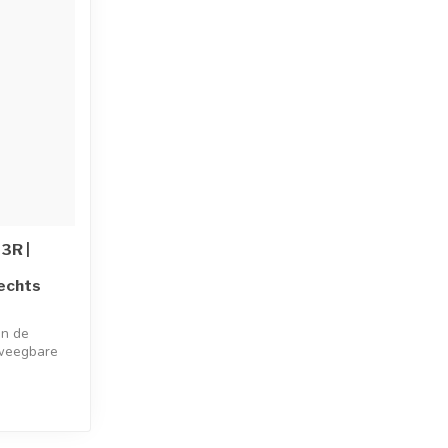
3R |
echts
an de
eweegbare