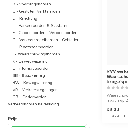
B - Voorrangsborden
C - Gesloten Verklaringen
D - Rijrichting
E - Parkeerborden & Stilstaan
F - Gebodsborden - Verbodsborden
G - Verkeersregelborden - Gebieden
H - Plaatsnaamborden
J - Waarschuwingsborden
K - Bewegwijzering
L - Informatieborden
RVV verk
BB - Bebakening
Waarsch
brug-/spo
BW - Bewegwijzering
VR - Verkeersregelingen
Waarschuwi
OB - Onderborden
rijbaan op
Verkeersborden bevestiging
brug of spo.
99,00
(119,79 incl.
Prijs