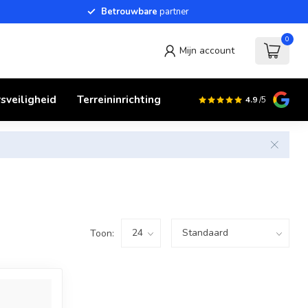
Betrouwbare
partner
0
Mijn account
sveiligheid
Terreininrichting
4.9
/5
Toon: