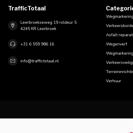
TrafficTotaal
Categori
Wegmarkering 
Leerbroekseweg 19 roldeur 5
Verkeersbord
4245 KR Leerbroek
Asfalt reparat
+31 6 559 986 16
Wegenverf
Wegmarkering
info@traffictotaal.nl
Verkeersveilig
Terreininrichti
Verhuur