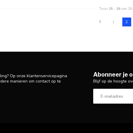
Toon
25
-
26
van 26
1
2
Abonneer je o
lling? Op onze klantenservicepagina
Blijf op de hoogte ov
rdere manieren om contact op te