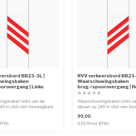
eersbord BB23-3L |
RVV verkeersbord BB23-
uwingsbaken
Waarschuwingsbaken
orovergang | Links
brug-/spoorovergang | R
ngsbaken links van de
Waarschuwingsbaken links v
 240 m vóór een beweegbare
rijbaan op 240 m vóór een b
..
brug of spo...
99,00
 BTW)
(119,79 incl. BTW)