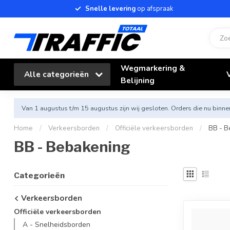
Snelle levering
op afspraak
Wegmarkering &
Alle categorieën
Belijning
Van 1 augustus t/m 15 augustus zijn wij gesloten. Orders die nu bi
Home
/
Verkeersborden
/
Officiële verkeersborden
/
BB - B
BB - Bebakening
Categorieën
Verkeersborden
Officiële verkeersborden
A - Snelheidsborden