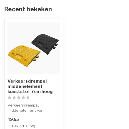
Recent bekeken
Verkeersdrempel
middenelement
kunststof 7cm hoog
Verkeersdrempel
middenelement van
gerecycled kunststof
49,55
verkrijgbaar in de kleur ...
(59,96 incl. BTW)