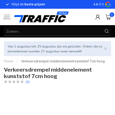
Altijd de
beste prijzen
Betrouwbar
4.9
/5.0
0
MENU
Van 1 augustus t/m 15 augustus zijn wij gesloten. Orders die nu
binnenkomen worden 17 augustus weer verwerkt!
Home
/
Verkeersdrempel middenelement kunststof 7cm hoog
Verkeersdrempel middenelement
kunststof 7cm hoog
(0)