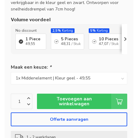
verkrijgbaar in de kleur geel en zwart. Ontworpen voor
snelheidsdrempel van 7cm hoog!
Volume voordeel
No discount
2,5%
Korting
5%
Korting
7,5%
1 Piece
5 Pieces
10 Pieces
49,55
48,31
/ Stuk
47,07
/ Stuk
Maak een keuze:
*
Toevoegen aan
winkelwagen
Offerte aanvragen
1 - 2 werkdagen