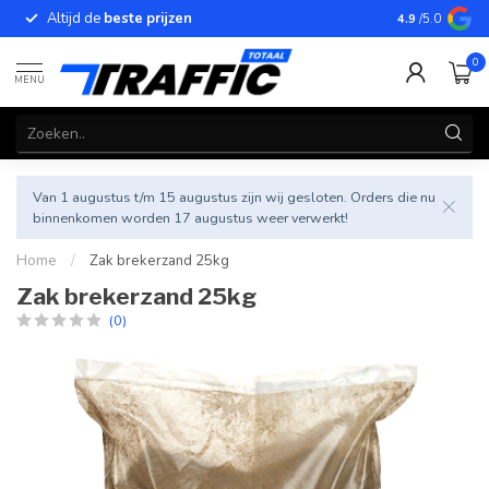
Altijd de
beste prijzen
Betrouwbar
4.9
/5.0
0
MENU
Van 1 augustus t/m 15 augustus zijn wij gesloten. Orders die nu
binnenkomen worden 17 augustus weer verwerkt!
Home
/
Zak brekerzand 25kg
Zak brekerzand 25kg
(0)