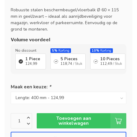
Robuuste stalen beschermbeugel/vloerbalk Ø 60 × 115
mm in geel/zwart – ideaal als aanrijdbeveiliging voor
magazijn, werkvloer of parkeerruimte. Eenvoudig op de
grond te monteren.
Volume voordeel
No discount
5%
Korting
10%
Korting
1 Piece
5 Pieces
10 Pieces
124,99
118,74
/ Stuk
112,49
/ Stuk
Maak een keuze:
*
Toevoegen aan
winkelwagen