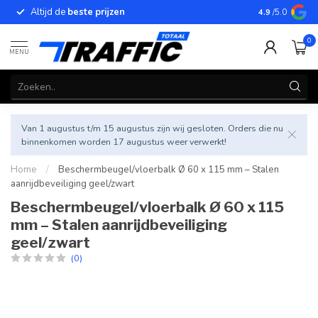
Altijd de
beste prijzen
Betrouwbar
4.9
/5.0
0
MENU
Van 1 augustus t/m 15 augustus zijn wij gesloten. Orders die nu
binnenkomen worden 17 augustus weer verwerkt!
Home
/
Beschermbeugel/vloerbalk Ø 60 x 115 mm – Stalen
aanrijdbeveiliging geel/zwart
Beschermbeugel/vloerbalk Ø 60 x 115
mm – Stalen aanrijdbeveiliging
geel/zwart
(0)