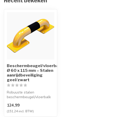
Recent bekeken
Beschermbeugel/vloerbalk
Ø 60 x 115 mm – Stalen
aanrijdbeveiliging
geel/zwart
Robuuste stalen
beschermbeugel/vloerbalk
Ø 60 × 115 mm in
124,99
geel/zwart – ideaal al...
(151,24 incl. BTW)