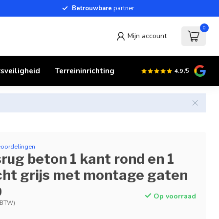
Betrouwbare
partner
0
Mijn account
sveiligheid
Terreininrichting
4.9
/5
eoordelingen
rug beton 1 kant rond en 1
cht grijs met montage gaten
0
Op voorraad
. BTW)