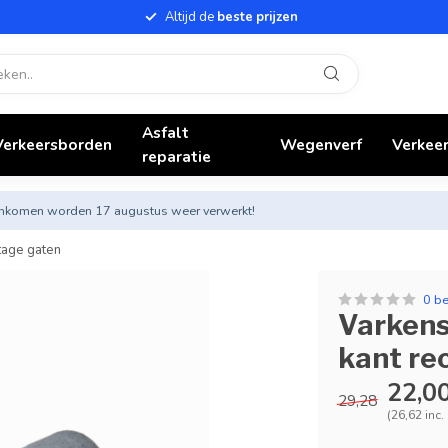
Altijd de
beste prijzen
Asfalt
Verkeersborden
Wegenverf
Verkeer
reparatie
nnenkomen worden 17 augustus weer verwerkt!
tage gaten
0 b
Varkens
kant re
22,0
29,28
(26,62 inc