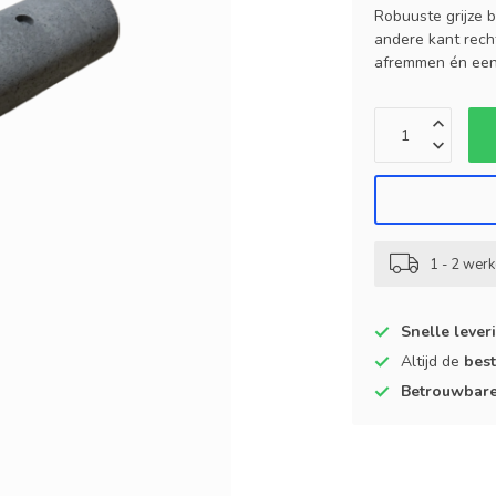
Robuuste grijze 
andere kant recht
afremmen én een 
1 - 2 wer
Snelle lever
Altijd de
best
Betrouwbar