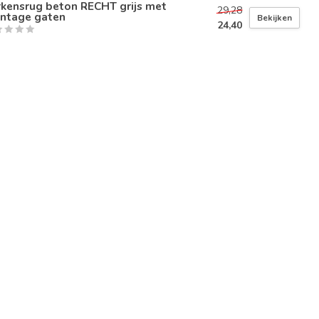
rkensrug beton RECHT grijs met
29,28
ntage gaten
Bekijken
24,40