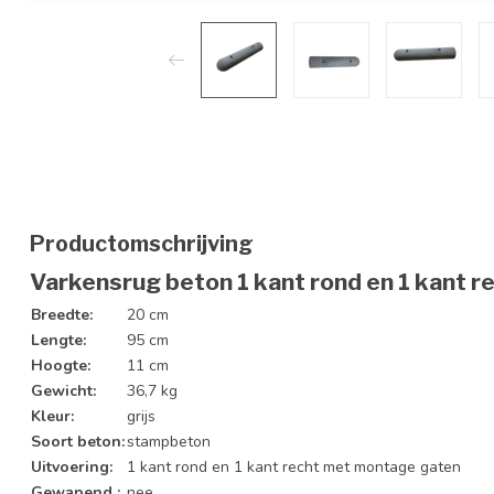
Productomschrijving
Varkensrug beton 1 kant rond en 1 kant r
Breedte:
20 cm
Lengte:
95 cm
Hoogte:
11 cm
Gewicht:
36,7 kg
Kleur:
grijs
Soort beton:
stampbeton
Uitvoering:
1 kant rond en 1 kant recht met montage gaten
Gewapend :
nee