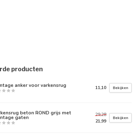
rde producten
ntage anker voor varkensrug
11,10
Bekijken
rkensrug beton ROND grijs met
29,28
ntage gaten
Bekijken
21,99