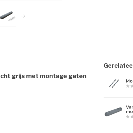
Gerelatee
echt grijs met montage gaten
Mo
Va
mo