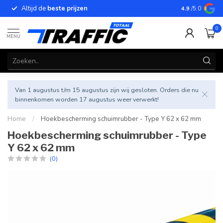
Altijd de
beste prijzen
Betrouwbar
4.9
/5.0
0
MENU
Van 1 augustus t/m 15 augustus zijn wij gesloten. Orders die nu
binnenkomen worden 17 augustus weer verwerkt!
Home
/
Hoekbescherming schuimrubber - Type Y 62 x 62 mm
Hoekbescherming schuimrubber - Type
Y 62 x 62 mm
(0)