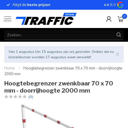
Altijd de
beste prijzen
Betrouwbar
4.9
/5.0
0
MENU
Van 1 augustus t/m 15 augustus zijn wij gesloten. Orders die nu
binnenkomen worden 17 augustus weer verwerkt!
Home
/
Hoogtebegrenzer zwenkbaar 70 x 70 mm - doorrijhoogte
2000 mm
Hoogtebegrenzer zwenkbaar 70 x 70
mm - doorrijhoogte 2000 mm
(0)