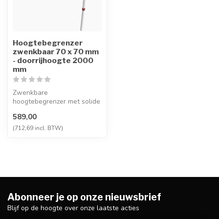
Hoogtebegrenzer
zwenkbaar 70 x 70 mm
- doorrijhoogte 2000
mm
Zwenkbare
hoogtebegrenzer met solide
palen van 70 x 70 mm.
589,00
Maakt het mogelijk om...
(712,69 incl. BTW)
Abonneer je op onze nieuwsbrief
Blijf op de hoogte over onze laatste acties