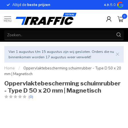
Altijd de
beste prijzen
Betrouwbar
4.9
/5.0
0
MENU
Van 1 augustus t/m 15 augustus zijn wij gesloten. Orders die nu
binnenkomen worden 17 augustus weer verwerkt!
Home
/
Oppervlaktebescherming schuimrubber - Type D 50 x 20
mm | Magnetisch
Oppervlaktebescherming schuimrubber
- Type D 50 x 20 mm | Magnetisch
(0)