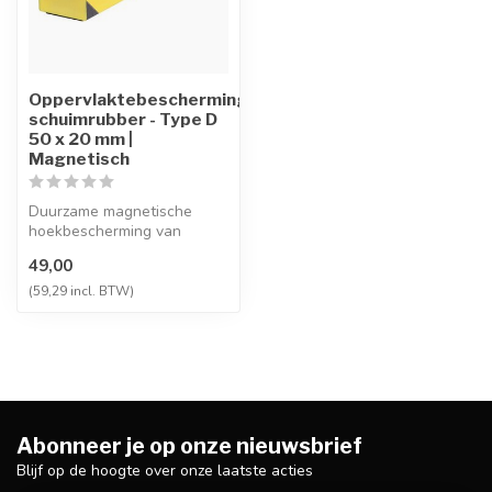
Oppervlaktebescherming
schuimrubber - Type D
50 x 20 mm |
Magnetisch
Duurzame magnetische
hoekbescherming van
polyurethaanschuim,
49,00
slijtbestendig en U...
(59,29 incl. BTW)
Abonneer je op onze nieuwsbrief
Blijf op de hoogte over onze laatste acties