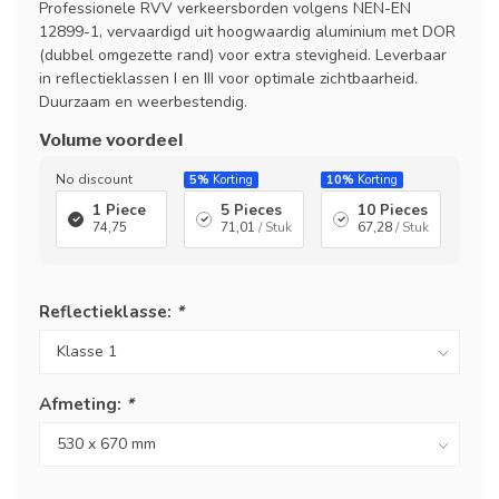
Professionele RVV verkeersborden volgens NEN-EN
12899-1, vervaardigd uit hoogwaardig aluminium met DOR
(dubbel omgezette rand) voor extra stevigheid. Leverbaar
in reflectieklassen I en III voor optimale zichtbaarheid.
Duurzaam en weerbestendig.
Volume voordeel
No discount
5%
Korting
10%
Korting
1 Piece
5 Pieces
10 Pieces
74,75
71,01
/ Stuk
67,28
/ Stuk
Reflectieklasse:
*
Afmeting:
*