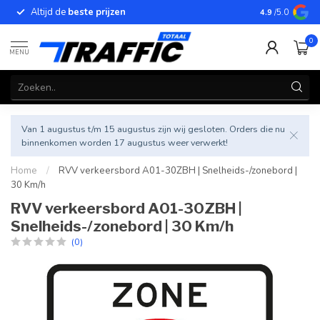
Altijd de
beste prijzen
Betrouwbar
4.9
/5.0
0
MENU
Van 1 augustus t/m 15 augustus zijn wij gesloten. Orders die nu
binnenkomen worden 17 augustus weer verwerkt!
Home
/
RVV verkeersbord A01-30ZBH | Snelheids-/zonebord |
30 Km/h
RVV verkeersbord A01-30ZBH |
Snelheids-/zonebord | 30 Km/h
(0)