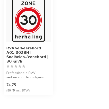
RVV verkeersbord
A01-30ZBH |
Snelheids-/zonebord |
30 Km/h
Professionele RVV
verkeersborden volgens
NEN-EN 12899-1,
74,75
vervaardigd uit hoogwaa...
(90,45 incl. BTW)