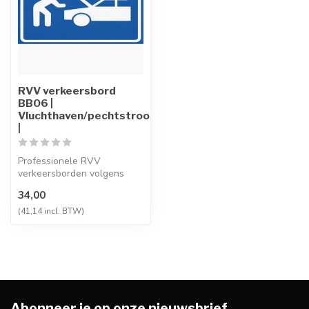
RVV verkeersbord
BB06 |
Vluchthaven/pechtstrook
|
Professionele RVV
verkeersborden volgens
NEN-EN 12899-1,
34,00
vervaardigd uit hoogwaa...
(41,14 incl. BTW)
Abonneer je op onze nieuwsbrief