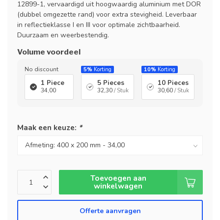
12899-1, vervaardigd uit hoogwaardig aluminium met DOR
(dubbel omgezette rand) voor extra stevigheid. Leverbaar
in reflectieklasse I en III voor optimale zichtbaarheid.
Duurzaam en weerbestendig.
Volume voordeel
No discount
5%
Korting
10%
Korting
1 Piece
5 Pieces
10 Pieces
34,00
32,30
/ Stuk
30,60
/ Stuk
Maak een keuze:
*
Toevoegen aan
winkelwagen
Offerte aanvragen