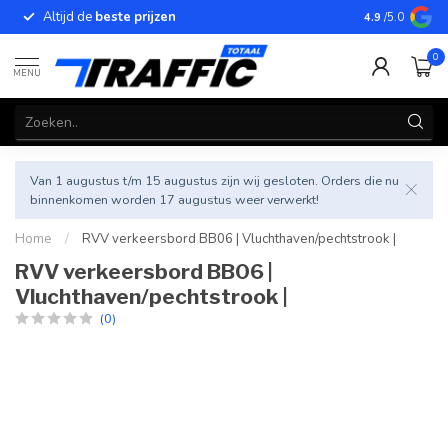
Altijd de
beste prijzen
Betrouwbar
4.9
/5.0
0
MENU
Van 1 augustus t/m 15 augustus zijn wij gesloten. Orders die nu
binnenkomen worden 17 augustus weer verwerkt!
Home
/
RVV verkeersbord BB06 | Vluchthaven/pechtstrook |
RVV verkeersbord BB06 |
Vluchthaven/pechtstrook |
(0)