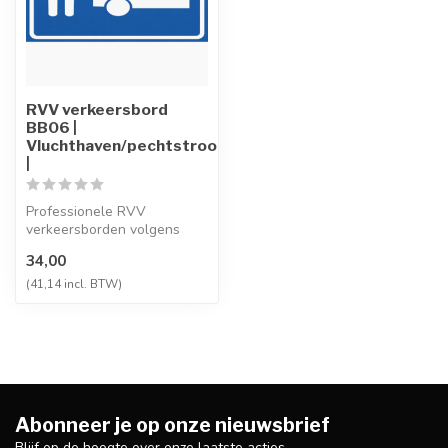
RVV verkeersbord
BB06 |
Vluchthaven/pechtstrook
|
Professionele RVV
verkeersborden volgens
NEN-EN 12899-1,
34,00
vervaardigd uit hoogwaa...
(41,14 incl. BTW)
Abonneer je op onze nieuwsbrief
Blijf op de hoogte over onze laatste acties