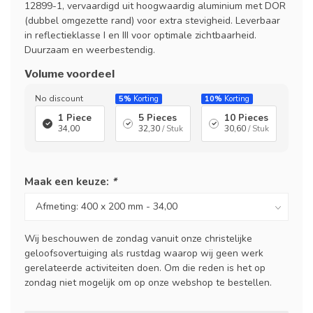
12899-1, vervaardigd uit hoogwaardig aluminium met DOR
(dubbel omgezette rand) voor extra stevigheid. Leverbaar
in reflectieklasse I en III voor optimale zichtbaarheid.
Duurzaam en weerbestendig.
Volume voordeel
No discount
5%
Korting
10%
Korting
1 Piece
5 Pieces
10 Pieces
34,00
32,30
/ Stuk
30,60
/ Stuk
Maak een keuze:
*
Wij beschouwen de zondag vanuit onze christelijke
geloofsovertuiging als rustdag waarop wij geen werk
gerelateerde activiteiten doen. Om die reden is het op
zondag niet mogelijk om op onze webshop te bestellen.