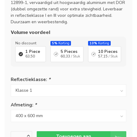
12899-1, vervaardigd uit hoogwaardig aluminium met DOR
(dubbel omgezette rand) voor extra stevigheid. Leverbaar
in reflectieklasse I en III voor optimale zichtbaarheid.
Duurzaam en weerbestendig.
Volume voordeel
No discount
5%
Korting
10%
Korting
1 Piece
5 Pieces
10 Pieces
63,50
60,33
/ Stuk
57,15
/ Stuk
Reflectieklasse:
*
Afmeting:
*
Toevoegen aan