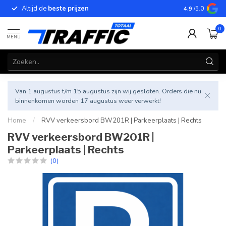
Altijd de
beste prijzen
Betrouwbar
4.9
/5.0
0
MENU
Van 1 augustus t/m 15 augustus zijn wij gesloten. Orders die nu
binnenkomen worden 17 augustus weer verwerkt!
Home
/
RVV verkeersbord BW201R | Parkeerplaats | Rechts
RVV verkeersbord BW201R |
Parkeerplaats | Rechts
(0)