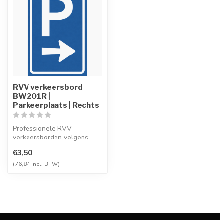
RVV verkeersbord
BW201R |
Parkeerplaats | Rechts
Professionele RVV
verkeersborden volgens
NEN-EN 12899-1,
63,50
vervaardigd uit hoogwaa...
(76,84 incl. BTW)