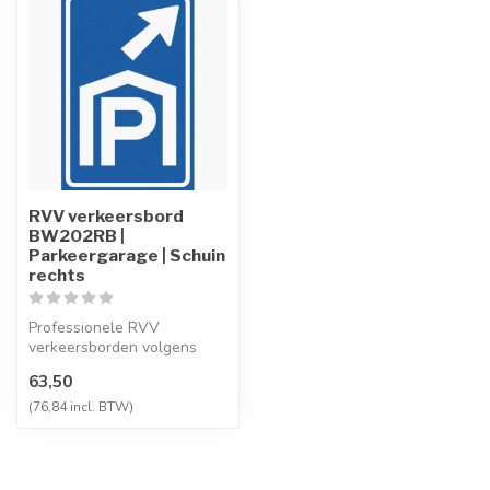
RVV verkeersbord
BW202RB |
Parkeergarage | Schuin
rechts
Professionele RVV
verkeersborden volgens
NEN-EN 12899-1,
63,50
vervaardigd uit hoogwaa...
(76,84 incl. BTW)