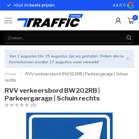
Altijd de
beste prijzen
Betrouwbar
4.9
/5.0
0
MENU
Van 1 augustus t/m 15 augustus zijn wij gesloten. Orders die nu
binnenkomen worden 17 augustus weer verwerkt!
Home
/
RVV verkeersbord BW202RB | Parkeergarage | Schuin
rechts
RVV verkeersbord BW202RB |
Parkeergarage | Schuin rechts
(0)