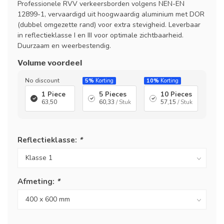
Professionele RVV verkeersborden volgens NEN-EN
12899-1, vervaardigd uit hoogwaardig aluminium met DOR
(dubbel omgezette rand) voor extra stevigheid. Leverbaar
in reflectieklasse I en III voor optimale zichtbaarheid.
Duurzaam en weerbestendig.
Volume voordeel
No discount
5%
Korting
10%
Korting
1 Piece
5 Pieces
10 Pieces
63,50
60,33
/ Stuk
57,15
/ Stuk
Reflectieklasse:
*
Afmeting:
*