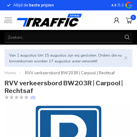
Altijd de
beste prijzen
Betrouwbar
4.9
/5.0
0
MENU
Van 1 augustus t/m 15 augustus zijn wij gesloten. Orders die nu
binnenkomen worden 17 augustus weer verwerkt!
Home
/
RVV verkeersbord BW203R | Carpool | Rechtsaf
RVV verkeersbord BW203R | Carpool |
Rechtsaf
(0)