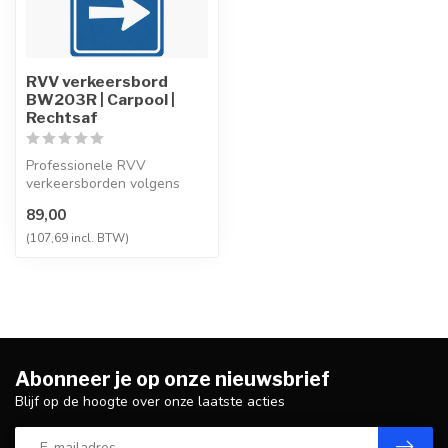
RVV verkeersbord
BW203R | Carpool |
Rechtsaf
Professionele RVV
verkeersborden volgens
NEN-EN 12899-1,
89,00
vervaardigd uit hoogwaa...
(107,69 incl. BTW)
Abonneer je op onze nieuwsbrief
Blijf op de hoogte over onze laatste acties