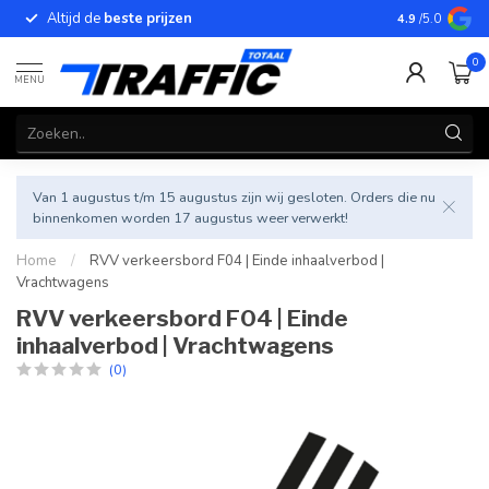
Altijd de
beste prijzen
Betrouwbar
4.9
/5.0
0
MENU
Van 1 augustus t/m 15 augustus zijn wij gesloten. Orders die nu
binnenkomen worden 17 augustus weer verwerkt!
Home
/
RVV verkeersbord F04 | Einde inhaalverbod |
Vrachtwagens
RVV verkeersbord F04 | Einde
inhaalverbod | Vrachtwagens
(0)