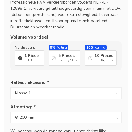
Professionele RVV verkeersborden volgens NEN-EN
12899-1, vervaardigd uit hoogwaardig aluminium met DOR
(dubbel omgezette rand) voor extra stevigheid. Leverbaar
in reflectieklasse I en III voor optimale zichtbaarheid.
Duurzaam en weerbestendig.
Volume voordeel
No discount
5%
Korting
10%
Korting
1 Piece
5 Pieces
10 Pieces
39,95
37,95
/ Stuk
35,96
/ Stuk
Reflectieklasse:
*
Afmeting:
*
Wij beschouwen de zondag vanuit onze christelijke