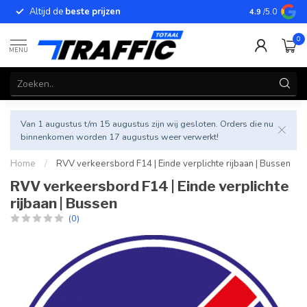
Altijd de
beste prijzen
Betrouwbar
4.9
/5.0
0
MENU
Van 1 augustus t/m 15 augustus zijn wij gesloten. Orders die nu
binnenkomen worden 17 augustus weer verwerkt!
Home
/
RVV verkeersbord F14 | Einde verplichte rijbaan | Bussen
RVV verkeersbord F14 | Einde verplichte
rijbaan | Bussen
(0)