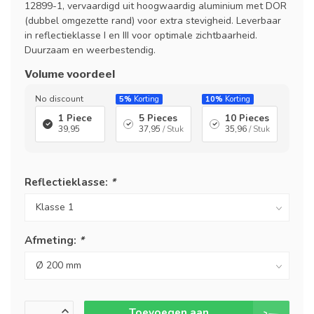
12899-1, vervaardigd uit hoogwaardig aluminium met DOR
(dubbel omgezette rand) voor extra stevigheid. Leverbaar
in reflectieklasse I en III voor optimale zichtbaarheid.
Duurzaam en weerbestendig.
Volume voordeel
No discount
5%
Korting
10%
Korting
1 Piece
5 Pieces
10 Pieces
39,95
37,95
/ Stuk
35,96
/ Stuk
Reflectieklasse:
*
Afmeting:
*
Toevoegen aan