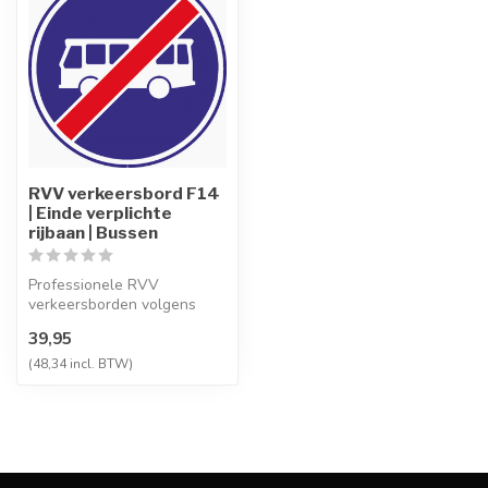
RVV verkeersbord F14
| Einde verplichte
rijbaan | Bussen
Professionele RVV
verkeersborden volgens
NEN-EN 12899-1,
39,95
vervaardigd uit hoogwaa...
(48,34 incl. BTW)