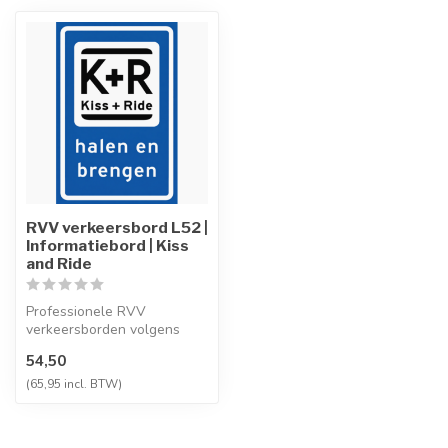
RVV verkeersbord L52 |
Informatiebord | Kiss
and Ride
Professionele RVV
verkeersborden volgens
NEN-EN 12899-1,
54,50
vervaardigd uit hoogwaa...
(65,95 incl. BTW)