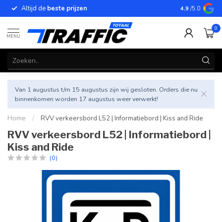
Altijd de
beste prijzen
Betrouwbar
4.9
/5.0
0
MENU
Van 1 augustus t/m 15 augustus zijn wij gesloten. Orders die nu
binnenkomen worden 17 augustus weer verwerkt!
Home
/
RVV verkeersbord L52 | Informatiebord | Kiss and Ride
RVV verkeersbord L52 | Informatiebord |
Kiss and Ride
(0)