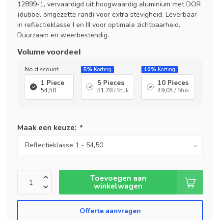
12899-1, vervaardigd uit hoogwaardig aluminium met DOR
(dubbel omgezette rand) voor extra stevigheid. Leverbaar
in reflectieklasse I en III voor optimale zichtbaarheid.
Duurzaam en weerbestendig.
Volume voordeel
No discount
5%
Korting
10%
Korting
1 Piece
5 Pieces
10 Pieces
54,50
51,78
/ Stuk
49,05
/ Stuk
Maak een keuze:
*
Toevoegen aan
winkelwagen
Offerte aanvragen