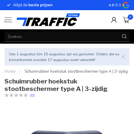
Altijd de
beste prijzen
Betrouwbar
4.9
/5.0
0
MENU
Van 1 augustus t/m 15 augustus zijn wij gesloten. Orders die nu
binnenkomen worden 17 augustus weer verwerkt!
Home
/
Schuimrubber hoekstuk stootbeschermer type A | 3-zijdig
Schuimrubber hoekstuk
stootbeschermer type A | 3-zijdig
(0)