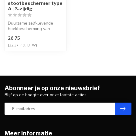
stootbeschermer type
A | 3-zijdig
Duurzame zelfklevende
hoekbescherming van
polyurethaanschuim,
26,75
slijtbestendig en ...
(32,37 incl. BTW)
Abonneer je op onze nieuwsbrief
Blijf op de hoogte over onze laatste acties
Meer informatie