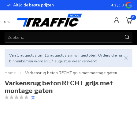
Altijd de
beste prijzen
Betrouwbar
4.9
/5.0
0
MENU
Van 1 augustus t/m 15 augustus zijn wij gesloten. Orders die nu
binnenkomen worden 17 augustus weer verwerkt!
Home
/
Varkensrug beton RECHT grijs met montage gaten
Varkensrug beton RECHT grijs met
montage gaten
(0)