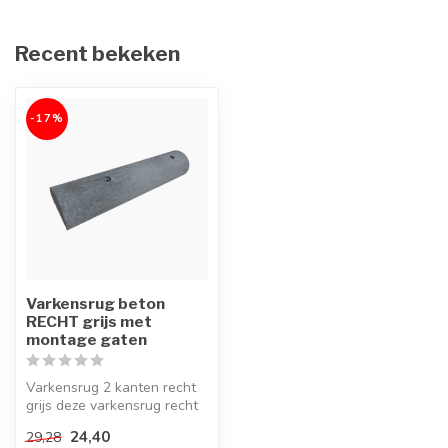
Recent bekeken
-17%
Varkensrug beton
RECHT grijs met
montage gaten
Varkensrug 2 kanten recht
grijs deze varkensrug recht
kan gecombineerd worden
24,40
29,28
me...