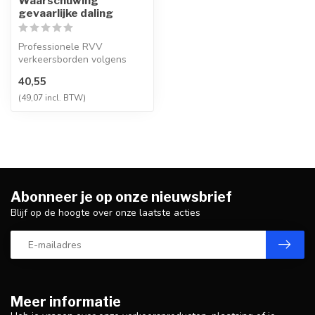
Waarschuwing
gevaarlijke daling
Professionele RVV
verkeersborden volgens
NEN-EN 12899-1,
40,55
vervaardigd uit hoogwaa...
(49,07 incl. BTW)
Abonneer je op onze nieuwsbrief
Blijf op de hoogte over onze laatste acties
Meer informatie