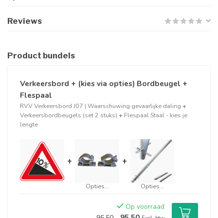
Reviews
Product bundels
Verkeersbord + (kies via opties) Bordbeugel +
Flespaal
RVV Verkeersbord J07 | Waarschuwing gevaarlijke daling
+
Verkeersbordbeugels (set 2 stuks)
+
Flespaal Staal - kies je
lengte
+
+
Opties...
Opties...
Op voorraad
95,50
95,50