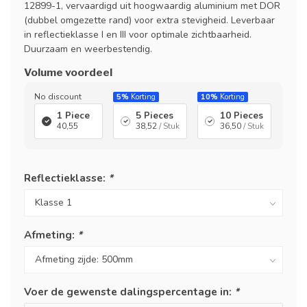
12899-1, vervaardigd uit hoogwaardig aluminium met DOR
(dubbel omgezette rand) voor extra stevigheid. Leverbaar
in reflectieklasse I en III voor optimale zichtbaarheid.
Duurzaam en weerbestendig.
Volume voordeel
No discount
5%
Korting
10%
Korting
1 Piece
5 Pieces
10 Pieces
40,55
38,52
/ Stuk
36,50
/ Stuk
Reflectieklasse:
*
Afmeting:
*
Voer de gewenste dalingspercentage in:
*