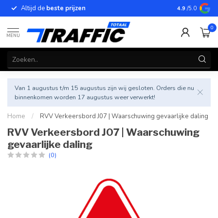
Altijd de
beste prijzen
Betrouwbar
4.9
/5.0
0
MENU
Van 1 augustus t/m 15 augustus zijn wij gesloten. Orders die nu
binnenkomen worden 17 augustus weer verwerkt!
Home
/
RVV Verkeersbord J07 | Waarschuwing gevaarlijke daling
RVV Verkeersbord J07 | Waarschuwing
gevaarlijke daling
(0)