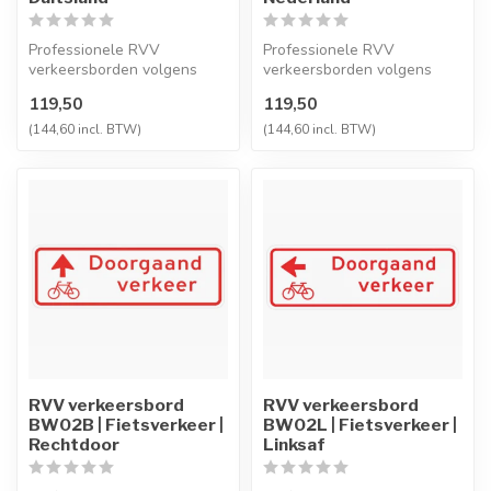
Professionele RVV
Professionele RVV
verkeersborden volgens
verkeersborden volgens
NEN-EN 12899-1,
NEN-EN 12899-1,
119,50
119,50
vervaardigd uit hoogwaa...
vervaardigd uit hoogwaa...
(144,60 incl. BTW)
(144,60 incl. BTW)
RVV verkeersbord
RVV verkeersbord
BW02B | Fietsverkeer |
BW02L | Fietsverkeer |
Rechtdoor
Linksaf