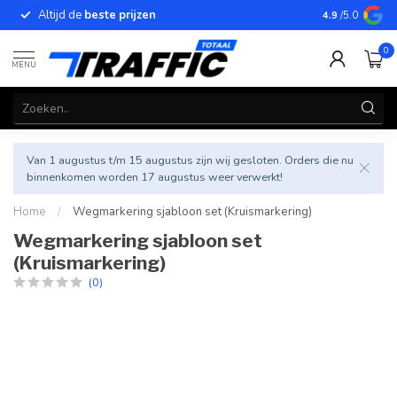
Altijd de
beste prijzen
Betrouwbar
4.9
/5.0
0
MENU
Van 1 augustus t/m 15 augustus zijn wij gesloten. Orders die nu
binnenkomen worden 17 augustus weer verwerkt!
Home
/
Wegmarkering sjabloon set (Kruismarkering)
Wegmarkering sjabloon set
(Kruismarkering)
(0)