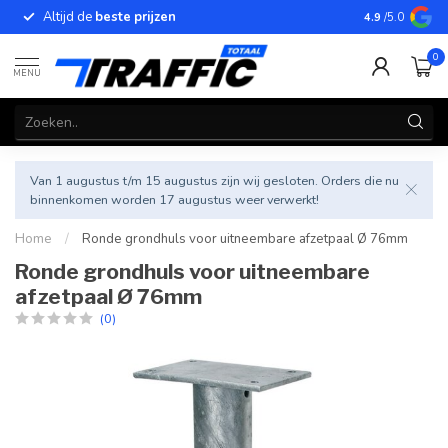
Altijd de
beste prijzen
Betrouwbar
4.9
/5.0
0
MENU
Van 1 augustus t/m 15 augustus zijn wij gesloten. Orders die nu
binnenkomen worden 17 augustus weer verwerkt!
Home
/
Ronde grondhuls voor uitneembare afzetpaal Ø 76mm
Ronde grondhuls voor uitneembare
afzetpaal Ø 76mm
(0)