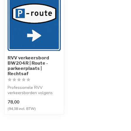
RVV verkeersbord
BW204R | Route -
parkeerplaats |
Rechtsaf
Professionele RVV
verkeersborden volgens
NEN-EN 12899-1,
78,00
vervaardigd uit hoogwaa...
(94,38 incl. BTW)