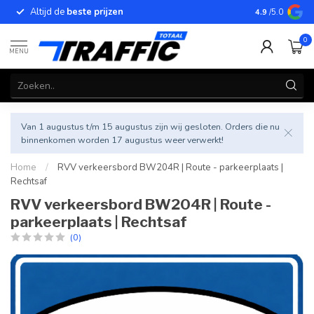
Altijd de
beste prijzen
Betrouwbar
4.9
/5.0
0
MENU
Van 1 augustus t/m 15 augustus zijn wij gesloten. Orders die nu
binnenkomen worden 17 augustus weer verwerkt!
Home
/
RVV verkeersbord BW204R | Route - parkeerplaats |
Rechtsaf
RVV verkeersbord BW204R | Route -
parkeerplaats | Rechtsaf
(0)