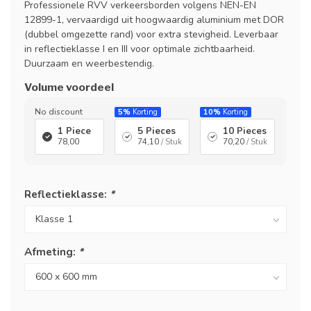
Professionele RVV verkeersborden volgens NEN-EN
12899-1, vervaardigd uit hoogwaardig aluminium met DOR
(dubbel omgezette rand) voor extra stevigheid. Leverbaar
in reflectieklasse I en III voor optimale zichtbaarheid.
Duurzaam en weerbestendig.
Volume voordeel
No discount
5%
Korting
10%
Korting
1 Piece
5 Pieces
10 Pieces
78,00
74,10
/ Stuk
70,20
/ Stuk
Reflectieklasse:
*
Afmeting:
*